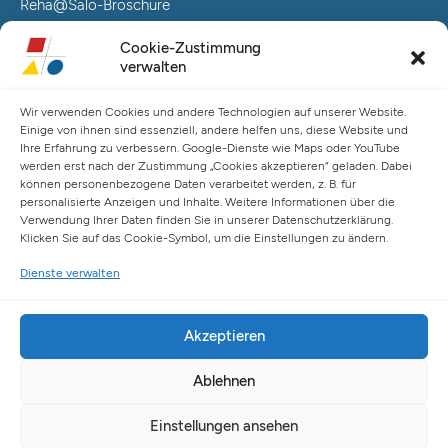
Reha@Salo-Broschüre
Neuro@Salo-Broschüre
Cookie-Zustimmung
AuReA@Salo-Broschüre
verwalten
Salo Holding AG – Hauptverwaltung Hamburg
Wir verwenden Cookies und andere Technologien auf unserer Website.
Spaldingstraße 57-59 / Rosenallee 6-8
Einige von ihnen sind essenziell, andere helfen uns, diese Website und
20097 Hamburg
Ihre Erfahrung zu verbessern. Google-Dienste wie Maps oder YouTube
werden erst nach der Zustimmung „Cookies akzeptieren“ geladen. Dabei
Telefon: +49 (0) 40 23916 – 0
können personenbezogene Daten verarbeitet werden, z. B. für
E-Mail:
info@salo-ag.at
personalisierte Anzeigen und Inhalte. Weitere Informationen über die
Verwendung Ihrer Daten finden Sie in unserer Datenschutzerklärung.
Klicken Sie auf das Cookie-Symbol, um die Einstellungen zu ändern.
Dienste verwalten
Akzeptieren
Ablehnen
© Copyright 2026 Salo Holding AG
Einstellungen ansehen