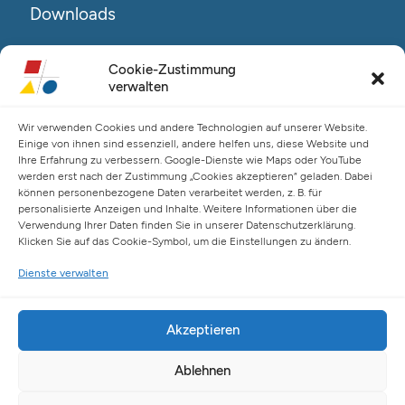
Downloads
Reha@Salo-Broschüre
Cookie-Zustimmung
Neuro@Salo-Broschüre
verwalten
AuReA@Salo-Broschüre
Wir verwenden Cookies und andere Technologien auf unserer Website.
Salo Holding AG – Hauptverwaltung Hamburg
Einige von ihnen sind essenziell, andere helfen uns, diese Website und
Ihre Erfahrung zu verbessern. Google-Dienste wie Maps oder YouTube
Spaldingstraße 57-59 / Rosenallee 6-8
werden erst nach der Zustimmung „Cookies akzeptieren“ geladen. Dabei
20097 Hamburg
können personenbezogene Daten verarbeitet werden, z. B. für
Telefon: +49 (0) 40 23916 – 0
personalisierte Anzeigen und Inhalte. Weitere Informationen über die
Verwendung Ihrer Daten finden Sie in unserer Datenschutzerklärung.
E-Mail:
info@salo-ag.at
Klicken Sie auf das Cookie-Symbol, um die Einstellungen zu ändern.
Dienste verwalten
Akzeptieren
Ablehnen
© Copyright 2026 Salo Holding AG