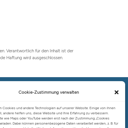
n. Verantwortlich für den Inhalt ist der
Jede Haftung wird ausgeschlossen.
Cookie-Zustimmung verwalten
Salo Holding AG – Hauptverwaltung
Hamburg
 Cookies und andere Technologien auf unserer Website. Einige von ihnen
Spaldingstraße 57-59 / Rosenallee 6-8
ll, andere helfen uns, diese Website und Ihre Erfahrung zu verbessern.
20097 Hamburg
te wie Maps oder YouTube werden erst nach der Zustimmung „Cookies
Telefon: +49 (0) 40 23916 – 0
geladen. Dabei können personenbezogene Daten verarbeitet werden, z. B. für