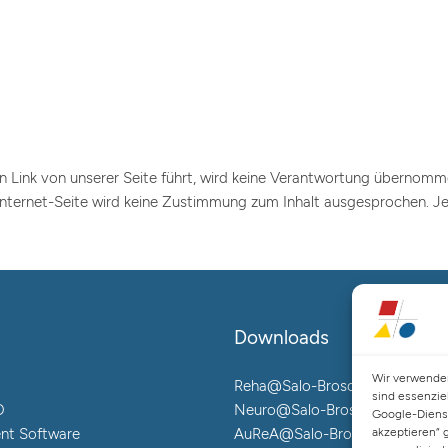
ein Link von unserer Seite führt, wird keine Verantwortung übernomme
e Internet-Seite wird keine Zustimmung zum Inhalt ausgesprochen. 
Downloads
Wir verwenden
Reha@Salo-Broschüre
sind essenzie
O
Neuro@Salo-Broschüre
Google-Diens
nt Software
AuReA@Salo-Broschüre
akzeptieren“ 