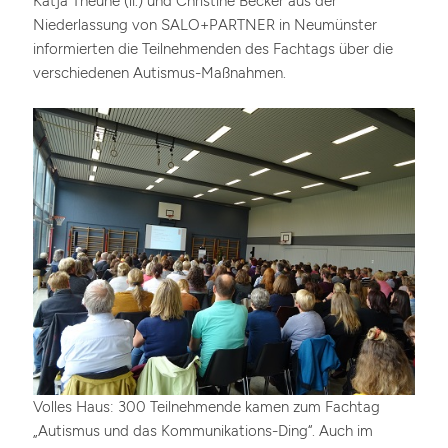
Katja Theune (li.) und Christine Becker aus der
Niederlassung von SALO+PARTNER in Neumünster
informierten die Teilnehmenden des Fachtags über die
verschiedenen Autismus-Maßnahmen.
Volles Haus: 300 Teilnehmende kamen zum Fachtag
„Autismus und das Kommunikations-Ding“. Auch im