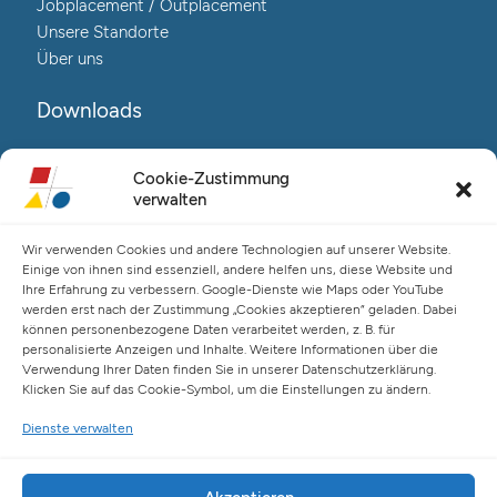
Jobplacement / Outplacement
Unsere Standorte
Über uns
Downloads
Reha@Salo-Broschüre
Cookie-Zustimmung
Neuro@Salo-Broschüre
verwalten
AuReA@Salo-Broschüre
Wir verwenden Cookies und andere Technologien auf unserer Website.
Salo Holding AG – Hauptverwaltung Hamburg
Einige von ihnen sind essenziell, andere helfen uns, diese Website und
Ihre Erfahrung zu verbessern. Google-Dienste wie Maps oder YouTube
Spaldingstraße 57-59 / Rosenallee 6-8
werden erst nach der Zustimmung „Cookies akzeptieren“ geladen. Dabei
20097 Hamburg
können personenbezogene Daten verarbeitet werden, z. B. für
Telefon: +49 (0) 40 23916 – 0
personalisierte Anzeigen und Inhalte. Weitere Informationen über die
Verwendung Ihrer Daten finden Sie in unserer Datenschutzerklärung.
E-Mail:
info@salo-ag.at
Klicken Sie auf das Cookie-Symbol, um die Einstellungen zu ändern.
Dienste verwalten