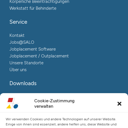
Körperliche Beeinträchtigungen
Werkstatt für Behinderte
Service
Kontakt
Jobs@SALO
Jobplacement Software
Jobplacement / Outplacement
Unsere Standorte
Über uns
Downloads
Reha@Salo-Broschüre
Cookie-Zustimmung
Neuro@Salo-Broschüre
verwalten
AuReA@Salo-Broschüre
Wir verwenden Cookies und andere Technologien auf unserer Website.
Salo Holding AG – Hauptverwaltung Hamburg
Einige von ihnen sind essenziell, andere helfen uns, diese Website und