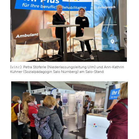
(v.l.n.r.): Petra Stöferle (Niederlassungsleitung Ulm) und Ann-Kathrin
Kühner (Sozialpädagogin Salo Nürnberg) am Salo-Stand.