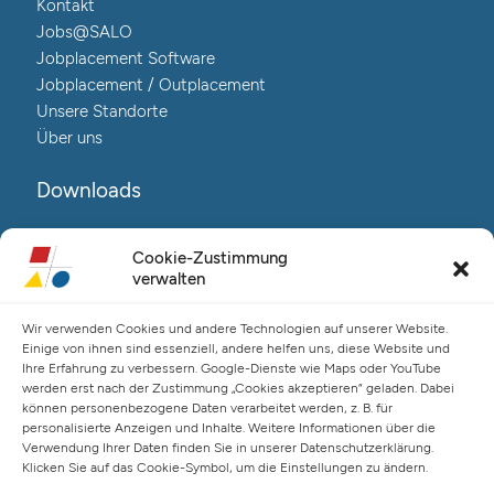
Kontakt
Jobs@SALO
Jobplacement Software
Jobplacement / Outplacement
Unsere Standorte
Über uns
Downloads
Reha@Salo-Broschüre
Cookie-Zustimmung
Neuro@Salo-Broschüre
verwalten
AuReA@Salo-Broschüre
Wir verwenden Cookies und andere Technologien auf unserer Website.
Salo Holding AG – Hauptverwaltung Hamburg
Einige von ihnen sind essenziell, andere helfen uns, diese Website und
Ihre Erfahrung zu verbessern. Google-Dienste wie Maps oder YouTube
Spaldingstraße 57-59 / Rosenallee 6-8
werden erst nach der Zustimmung „Cookies akzeptieren“ geladen. Dabei
20097 Hamburg
können personenbezogene Daten verarbeitet werden, z. B. für
Telefon: +49 (0) 40 23916 – 0
personalisierte Anzeigen und Inhalte. Weitere Informationen über die
Verwendung Ihrer Daten finden Sie in unserer Datenschutzerklärung.
E-Mail:
info@salo-ag.at
Klicken Sie auf das Cookie-Symbol, um die Einstellungen zu ändern.