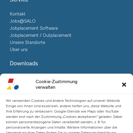
Kontakt
Jobs@SALO
Jobplacement Software
Jobplacement / Outplacement
Unsere Standorte
Über uns
Downloads
Reha@Salo-Broschüre
Cookie-Zustimmung
Neuro@Salo-Broschüre
verwalten
AuReA@Salo-Broschüre
Wir verwenden Cookies und andere Technologien auf unserer Website.
Salo Holding AG – Hauptverwaltung Hamburg
Einige von ihnen sind essenziell, andere helfen uns, diese Website und
Ihre Erfahrung zu verbessern. Google-Dienste wie Maps oder YouTube
Spaldingstraße 57-59 / Rosenallee 6-8
werden erst nach der Zustimmung „Cookies akzeptieren“ geladen. Dabei
20097 Hamburg
können personenbezogene Daten verarbeitet werden, z. B. für
Telefon: +49 (0) 40 23916 – 0
personalisierte Anzeigen und Inhalte. Weitere Informationen über die
Verwendung Ihrer Daten finden Sie in unserer Datenschutzerklärung.