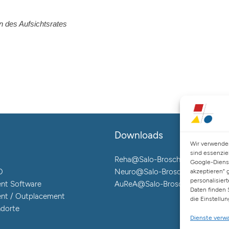
n des Aufsichtsrates
Downloads
Wir verwenden
sind essenzie
Reha@Salo-Broschüre
Google-Diens
O
Neuro@Salo-Broschüre
akzeptieren“ 
personalisier
nt Software
AuReA@Salo-Broschüre
Daten finden 
nt / Outplacement
die Einstellu
ndorte
Dienste verw