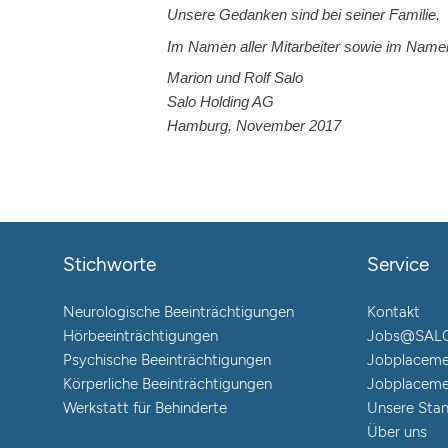
Unsere Gedanken sind bei seiner Familie.
Im Namen aller Mitarbeiter sowie im Name
Marion und Rolf Salo
Salo Holding AG
Hamburg, November 2017
Stichworte
Service
Neurologische Beeinträchtigungen
Kontakt
Hörbeeinträchtigungen
Jobs@SAL
Psychische Beeinträchtigungen
Jobplaceme
Körperliche Beeinträchtigungen
Jobplaceme
Werkstatt für Behinderte
Unsere Sta
Über uns