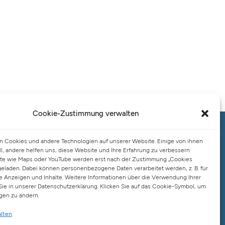
Cookie-Zustimmung verwalten
Salo Holding AG – Hauptverwaltung
 Cookies und andere Technologien auf unserer Website. Einige von ihnen
Hamburg
ll, andere helfen uns, diese Website und Ihre Erfahrung zu verbessern.
Spaldingstraße 57-59 / Rosenallee 6-8
te wie Maps oder YouTube werden erst nach der Zustimmung „Cookies
20097 Hamburg
geladen. Dabei können personenbezogene Daten verarbeitet werden, z. B. für
te Anzeigen und Inhalte. Weitere Informationen über die Verwendung Ihrer
Telefon: +49 (0) 40 23916 – 0
Sie in unserer Datenschutzerklärung. Klicken Sie auf das Cookie-Symbol, um
E-Mail:
info@salo-ag.at
ngen zu ändern.
alten