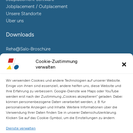
Jobplacement / Outplacement
Unsere Standorte
Über uns
Downloads
Reha@Salo-Broschüre
Neuro@Salo-Broschüre
Cookie-Zustimmung
AuReA@Salo-Broschüre
verwalten
Salo Holding AG – Hauptverwaltung Hamburg
Wir verwenden Cookies und andere Technologien auf unserer Website.
Spaldingstraße 57-59 / Rosenallee 6-8
Einige von ihnen sind essenziell, andere helfen uns, diese Website und
20097 Hamburg
Ihre Erfahrung zu verbessern. Google-Dienste wie Maps oder YouTube
werden erst nach der Zustimmung „Cookies akzeptieren“ geladen. Dabei
Telefon: +49 (0) 40 23916 – 0
können personenbezogene Daten verarbeitet werden, z. B. für
E-Mail:
info@salo-ag.at
personalisierte Anzeigen und Inhalte. Weitere Informationen über die
Verwendung Ihrer Daten finden Sie in unserer Datenschutzerklärung.
Klicken Sie auf das Cookie-Symbol, um die Einstellungen zu ändern.
Dienste verwalten