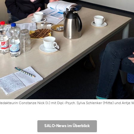
dakteurin Constanze Nick (li.) mit Dipl.-Psych. Sylva Schlenker (Mitte) und Antje W
SALO-News im Überblick