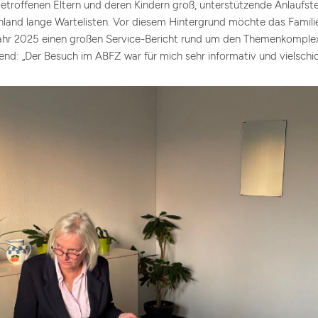
betroffenen Eltern und deren Kindern groß, unterstützende Anlaufste
hland lange Wartelisten. Vor diesem Hintergrund möchte das Familie
r 2025 einen großen Service-Bericht rund um den Themenkomplex
end: „Der Besuch im ABFZ war für mich sehr informativ und vielschic