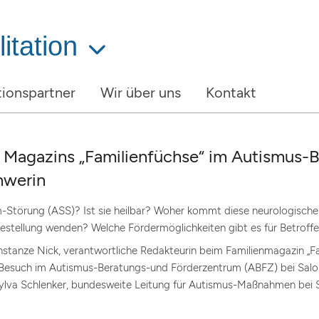
itation
ionspartner
Wir über uns
Kontakt
s Magazins „Familienfüchse“ im Autismus-
hwerin
m-Störung (ASS)? Ist sie heilbar? Woher kommt diese neurologisch
sestellung wenden? Welche Fördermöglichkeiten gibt es für Betroff
nstanze Nick, verantwortliche Redakteurin beim Familienmagazin „Fa
-Besuch im Autismus-Beratungs-und Förderzentrum (ABFZ) bei Salo+
lva Schlenker, bundesweite Leitung für Autismus-Maßnahmen bei Sa