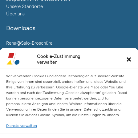
Unsere Standorte
Über uns
Downloads
Reha@Salo-Broschüre
Neuro@Salo-Broschüre
Cookie-Zustimmung
AuReA@Salo-Broschüre
verwalten
Salo Holding AG – Hauptverwaltung Hamburg
Wir verwenden Cookies und andere Technologien auf unserer Website.
Spaldingstraße 57-59 / Rosenallee 6-8
Einige von ihnen sind essenziell, andere helfen uns, diese Website und
20097 Hamburg
Ihre Erfahrung zu verbessern. Google-Dienste wie Maps oder YouTube
werden erst nach der Zustimmung „Cookies akzeptieren“ geladen. Dabei
Telefon: +49 (0) 40 23916 – 0
können personenbezogene Daten verarbeitet werden, z. B. für
E-Mail:
info@salo-ag.at
personalisierte Anzeigen und Inhalte. Weitere Informationen über die
Verwendung Ihrer Daten finden Sie in unserer Datenschutzerklärung.
Klicken Sie auf das Cookie-Symbol, um die Einstellungen zu ändern.
Dienste verwalten